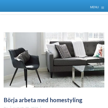
≡
MENU
Skip
to
content
Börja arbeta med homestyling