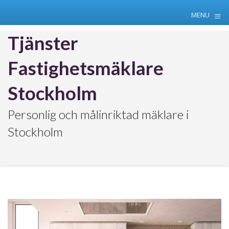
≡
MENU
Skip
Tjänster
to
content
Fastighetsmäklare
Stockholm
Personlig och målinriktad mäklare i
Stockholm