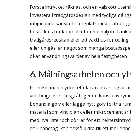
Första intrycket räknas, och en välskött utemil
Investera i trädgårdsdesign med tydliga gånga
inbjudande känsla. En uteplats med trätrall, gr
bostadens funktion till utomhusmiljön. Tänk 
trädgårdsredskap eller ett växthus för odlin
eller umgås, är något som många bostadsspekul
ökar användningsvärdet av hela fastigheten.
6. Målningsarbeten och yt
En enkel men mycket effektiv renovering är at
vitt, beige eller ljusgrått ger en känsla av rym
behandla golv eller lägga nytt golv i slitna 
material som vinylplank eller mikrocement är b
med nya lister och dörrar för ett helhetsintry
dörrhandtag, kan också bidra till ett mer enh