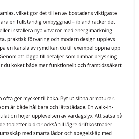
amlas, vilket gör det till en av bostadens viktigaste
bära en fullständig ombyggnad – ibland räcker det
eller installera nya vitvaror med energimärkning
ta, praktisk förvaring och modern design upplevs
apa en känsla av rymd kan du till exempel öppna upp
Genom att lägga till detaljer som dimbar belysning
ör du köket både mer funktionellt och framtidssäkert.
ofta ger mycket tillbaka. Byt ut slitna armaturer,
som är både hållbara och lättstädade. En walk-in-
lation höjer upplevelsen av vardagslyx. Att satsa på
toaletter bidrar också till lägre driftkostnader.
adrumsskåp med smarta lådor och spegelskåp med