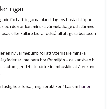
deringar
frågade förbättringarna bland dagens bostadsköpare.
ster och dörrar kan minska värmeläckage och därmed
asad eller källare bidrar också till att göra bostaden
ller en ny värmepump för att ytterligare minska
åtgärder är inte bara bra för miljön – de kan även bli
Dessutom ger det ett bättre inomhusklimat året runt,
.
en fastighets försäljning i praktiken? Läs om
hur en