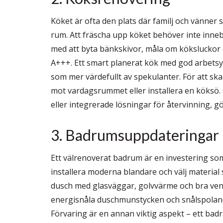
Köket är ofta den plats där familj och vänner s
rum. Att fräscha upp köket behöver inte inne
med att byta bänkskivor, måla om köksluckor 
A+++. Ett smart planerat kök med god arbetsy
som mer värdefullt av spekulanter. För att sk
mot vardagsrummet eller installera en köksö. 
eller integrerade lösningar för återvinning, g
3. Badrumsuppdateringar
Ett välrenoverat badrum är en investering som 
installera moderna blandare och välj material 
dusch med glasväggar, golvvärme och bra venti
energisnåla duschmunstycken och snålspolande 
Förvaring är en annan viktig aspekt – ett b