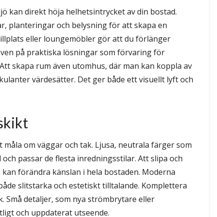
jö kan direkt höja helhetsintrycket av din bostad.
r, planteringar och belysning för att skapa en
illplats eller loungemöbler gör att du förlänger
även på praktiska lösningar som förvaring för
g. Att skapa rum även utomhus, där man kan koppla av
anter värdesätter. Det ger både ett visuellt lyft och
skikt
t måla om väggar och tak. Ljusa, neutrala färger som
d och passar de flesta inredningsstilar. Att slipa och
rum kan förändra känslan i hela bostaden. Moderna
åde slitstarka och estetiskt tilltalande. Komplettera
ck. Små detaljer, som nya strömbrytare eller
etligt och uppdaterat utseende.