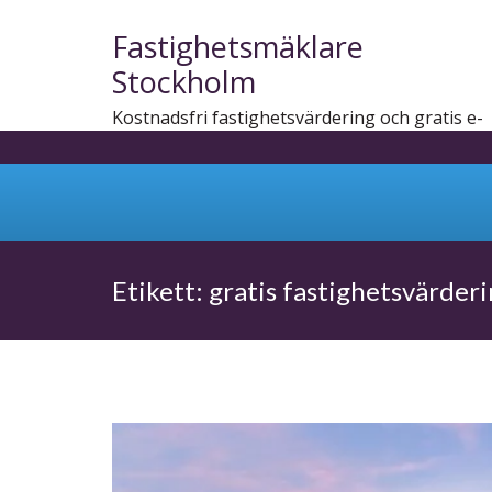
Fastighetsmäklare
Stockholm
Kostnadsfri fastighetsvärdering och gratis e-
bok
Skip
to
Etikett:
gratis fastighetsvärder
content