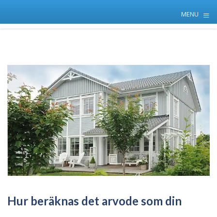
≡
MENU
Skip
to
content
Hur beräknas det arvode som din